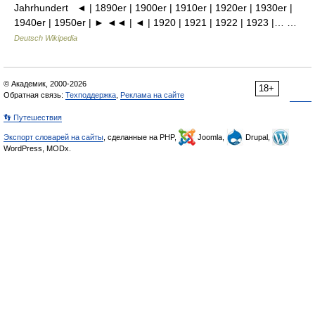
Jahrhundert ◄ | 1890er | 1900er | 1910er | 1920er | 1930er |
1940er | 1950er | ► ◄◄ | ◄ | 1920 | 1921 | 1922 | 1923 |… …
Deutsch Wikipedia
© Академик, 2000-2026
18+
Обратная связь:
Техподдержка
,
Реклама на сайте
👣 Путешествия
Экспорт словарей на сайты
, сделанные на PHP,
Joomla,
Drupal,
WordPress, MODx.