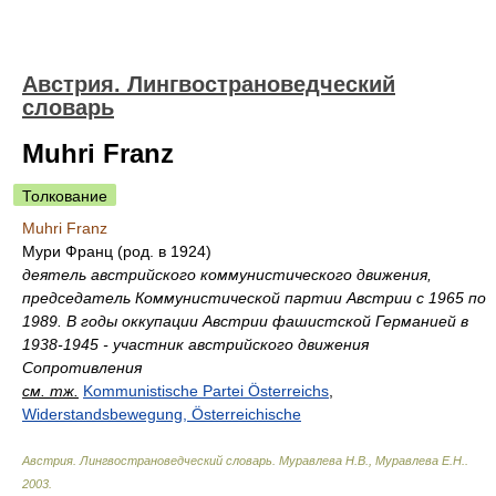
Австрия. Лингвострановедческий
словарь
Muhri Franz
Толкование
Muhri Franz
Мури Франц (род. в 1924)
деятель австрийского коммунистического движения,
председатель Коммунистической партии Австрии с 1965 по
1989. В годы оккупации Австрии фашистской Германией в
1938-1945 - участник австрийского движения
Сопротивления
см. тж.
Kommunistische Partei Österreichs
,
Widerstandsbewegung, Österreichische
Австрия. Лингвострановедческий словарь
.
Муравлева Н.В., Муравлева Е.Н.
.
2003
.