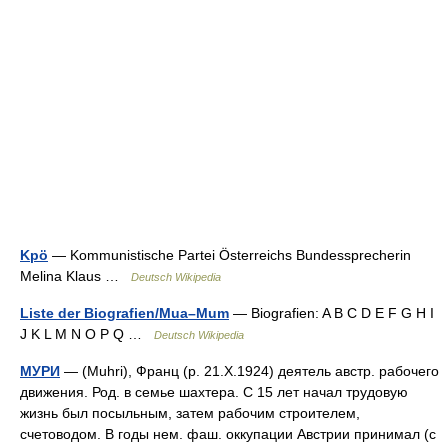
Kpö
— Kommunistische Partei Österreichs Bundessprecherin
Melina Klaus …
Deutsch Wikipedia
Liste der Biografien/Mua–Mum
— Biografien: A B C D E F G H I
J K L M N O P Q …
Deutsch Wikipedia
МУРИ
— (Muhri), Франц (р. 21.X.1924) деятель австр. рабочего
движения. Род. в семье шахтера. С 15 лет начал трудовую
жизнь был посыльным, затем рабочим строителем,
счетоводом. В годы нем. фаш. оккупации Австрии принимал (с