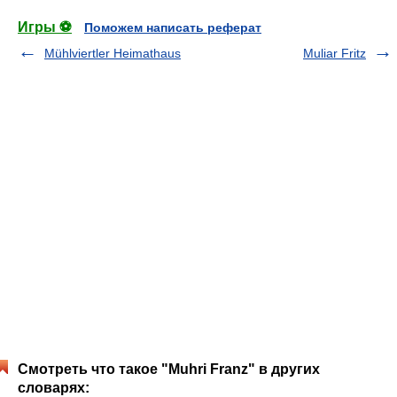
Игры ⚽
Поможем написать реферат
Mühlviertler Heimathaus
Muliar Fritz
Смотреть что такое "Muhri Franz" в других
словарях: